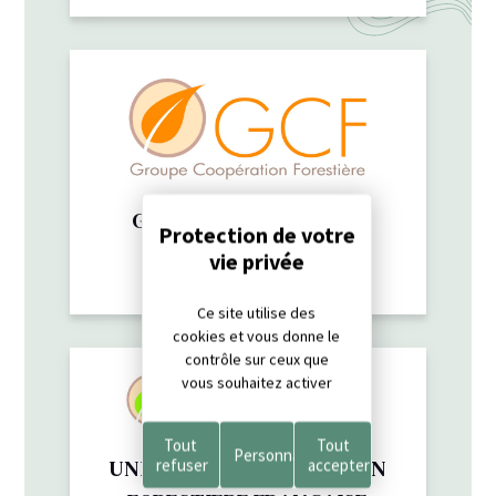
Panneau de gestion des cookies
GROUPE COOPERATION
FORESTIERE
Ce site utilise des
cookies et vous donne le
contrôle sur ceux que
vous souhaitez activer
Tout
Tout
Personnaliser
UNION DE LA COOPERATION
refuser
accepter