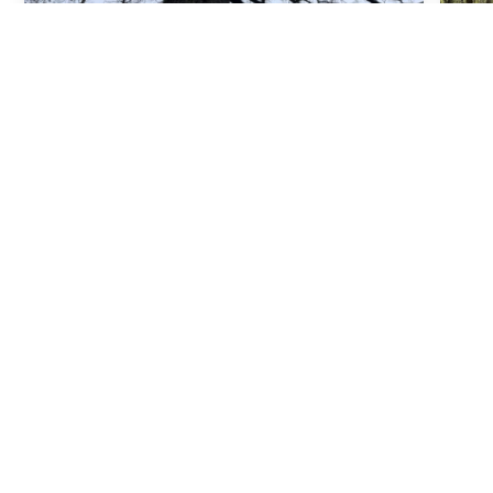
A VENDRE : Belle propriété feuillue
en…
Marles-En-Brie & Lumigny-Nesles-Ormeaux, Seine-et-
Marne (77)
38 Ha
•
475 000 €
Tous nos biens à vendre