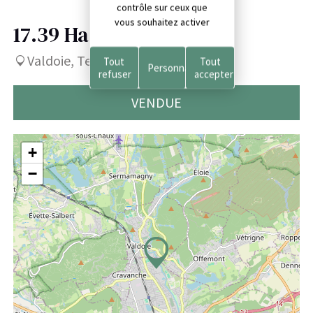
contrôle sur ceux que
vous souhaitez activer
17.39 Ha
309 600 €
Valdoie, Territoire de Belfort (90)
Tout
Tout
Personnaliser
refuser
accepter
VENDUE
+
−