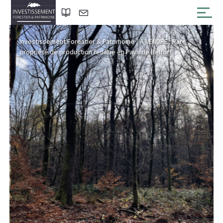
Investissement Forestier & Patrimoine
/
A VENDRE : Rare
propriété de production feuillue en Pays de Belfort