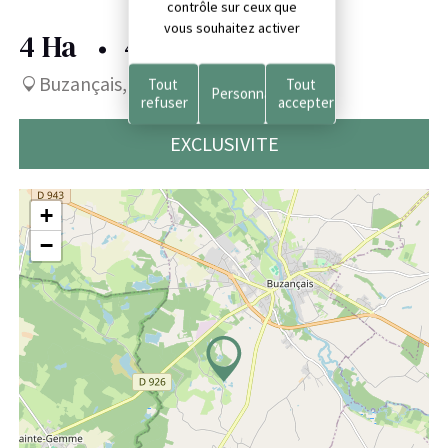
contrôle sur ceux que
vous souhaitez activer
4 Ha
49 000 €
Buzançais, Indre (36)
Tout
Tout
Personnaliser
refuser
accepter
EXCLUSIVITE
+
−