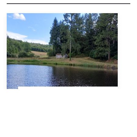
A VENDRE : Propriété forestière
entre Périgord…
La Roche L'Abeille, Haute-Vienne (87)
13.53 Ha
•
202 500 €