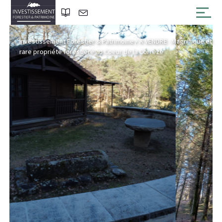
Investissement Forestier & Patrimoine
/
A VENDRE : Magnifique et
rare propriété forestière au Coeur de la Corrèze