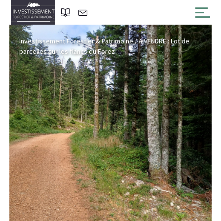
Investissement Forestier & Patrimoine
/
A VENDRE : Lot de
parcelles sur les flancs du Forez