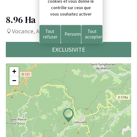
cookies et vous donne le
contrôle sur ceux que
vous souhaitez activer
8.96 Ha
33 500 €
Vocance, Ardèche (07)
Tout
Tout
Personnaliser
refuser
accepter
EXCLUSIVITE
+
−