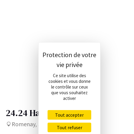
Panneau de gestion des cookies
Ce site utilise des
cookies et vous donne
le contrôle sur ceux
que vous souhaitez
activer
24.24 Ha
255 000 €
Tout accepter
Romenay, Saône-et-Loire (71)
Tout refuser