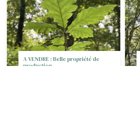
A VENDRE : Belle propriété de
production…
Moulins-Engilbert, Nièvre (58)
9.23 Ha
•
218 000 €
Tous nos biens à vendre