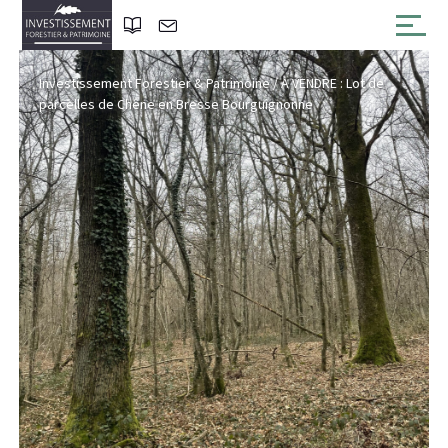
Investissement Forestier & Patrimoine
/
A VENDRE : Lot de
parcelles de Chêne en Bresse Bourguignonne