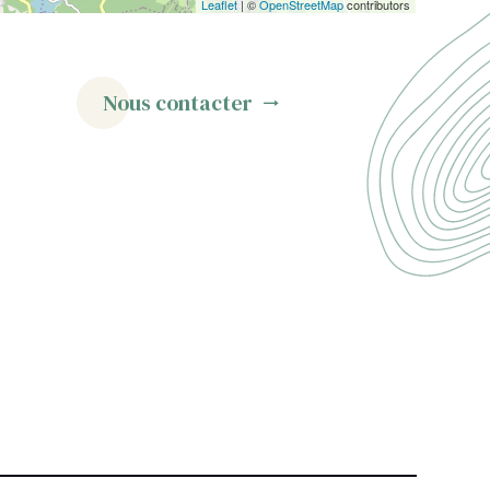
Leaflet
| ©
OpenStreetMap
contributors
Nous contacter