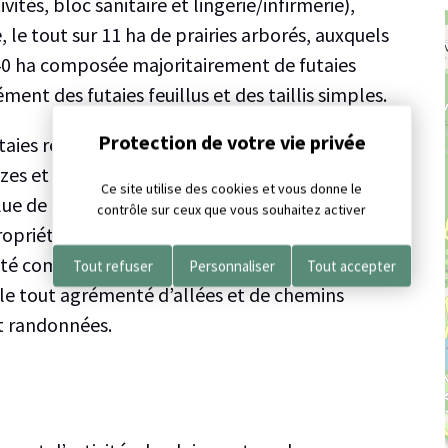
ités, bloc sanitaire et lingerie/infirmerie),
, le tout sur 11 ha de prairies arborés, auxquels
 40 ha composée majoritairement de futaies
ent des futaies feuillus et des taillis simples.
estion des cookies
utaies résineuses, essentiellement en Douglas et
zes et Sapins. 15 ha des résineux ont entre 30 et
Ce site utilise des cookies et vous donne le
uillue de 5,6ha est composée de futaies de chêne
contrôle sur ceux que vous souhaitez activer
opriété, de hêtre pour environ 1 ha et de 2,7 ha
iété comprend 11 ha de terrain agricole, et 2 ha de
Tout refuser
Personnaliser
Tout accepter
 le tout agrémenté d’allées et de chemins
t randonnées.