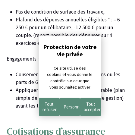
Pas de condition de surface des travaux,
Plafond des dépenses annuelles éligibles * : – 6
250 € pour un célibataire, -12 500 € pour un
couple. (report possible des dépenses sur 4
Panneau de gestion des cookies
exercices et 8 ans en cas de sinistre)
Engagements :
Ce site utilise des
Conserver les biens acquis pendant 8 ans ou les
cookies et vous donne le
contrôle sur ceux que
parts de GF pendant 4 ans,
vous souhaitez activer
Appliquer un document de gestion durable (plan
simple de gestion ou règlement type de gestion)
Tout
Tout
avant les travaux éligibles
Personnaliser
refuser
accepter
Cotisations d’assurance