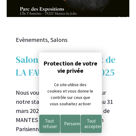
Evènements, Salons
Salon de la CHASSE et de
Panneau de gestion des cookies
LA FAUNE SAUVAGE 2025
Ce site utilise des
cookies et vous donne le
Nous vous attendons nombreux sur
contrôle sur ceux que
notre stand (numéro D 42) du 28 au 31
vous souhaitez activer
mars 2025 au Parc des Expositions de
MANTES LA JOLIE (78200 – Région
Tout
Tout
Personnaliser
refuser
accepter
Parisienne) pour échanger sur vos